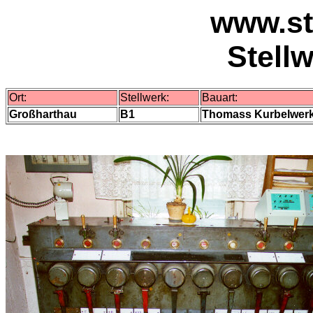
www.st
Stell
Ort:
Stellwerk:
Bauart:
Großharthau
B1
Thomass Kurbelwer