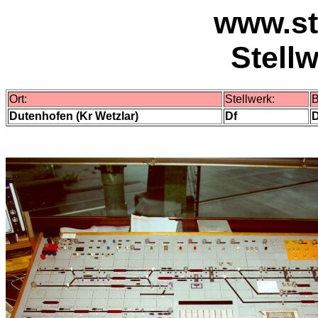
www.st
Stell
Ort:
Stellwerk:
B
Dutenhofen (Kr Wetzlar)
Df
D