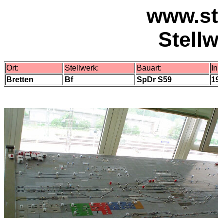
www.st
Stell
Ort:
Stellwerk:
Bauart:
I
Bretten
Bf
SpDr S59
1