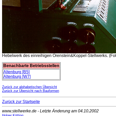
Hebelwerk des einreihigen Orenstein&Koppel-Stellwerks. (Fot
Benachbarte Betriebsstellen
Altenburg [B5]
Altenburg [W7]
Zurück zur alphabetischen Übersicht
Zurück zur Übersicht nach Bauformen
Zurück zur Startseite
www.stellwerke.de - Letzte Änderung am 04.10.2002
Holger Kötting