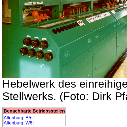
Hebelwerk des einreihig
Stellwerks. (Foto: Dirk P
Benachbarte Betriebsstellen
Altenburg [B5]
Altenburg [W6]