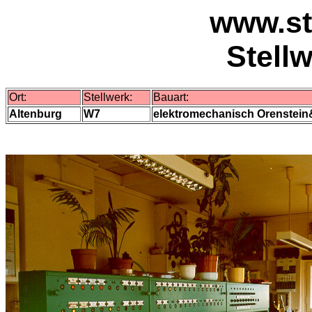
www.st
Stell
Ort:
Stellwerk:
Bauart:
Altenburg
W7
elektromechanisch Orenstei