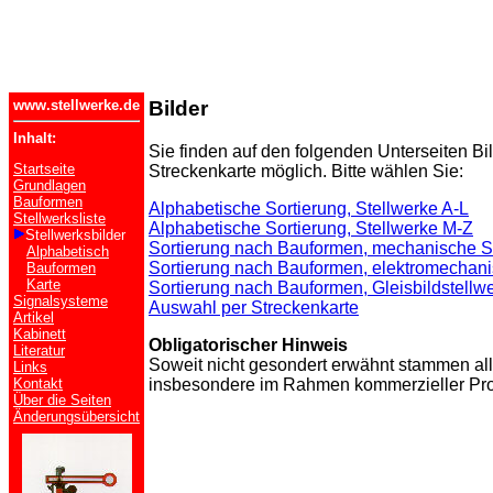
www.stellwerke.de
Bilder
Inhalt:
Sie finden auf den folgenden Unterseiten Bil
Startseite
Streckenkarte möglich. Bitte wählen Sie:
Grundlagen
Bauformen
Alphabetische Sortierung, Stellwerke A-L
Stellwerksliste
Alphabetische Sortierung, Stellwerke M-Z
Stellwerksbilder
Sortierung nach Bauformen, mechanische St
Alphabetisch
Sortierung nach Bauformen, elektromechani
Bauformen
Karte
Sortierung nach Bauformen, Gleisbildstellw
Signalsysteme
Auswahl per Streckenkarte
Artikel
Kabinett
Obligatorischer Hinweis
Literatur
Soweit nicht gesondert erwähnt stammen all
Links
insbesondere im Rahmen kommerzieller Prod
Kontakt
Über die Seiten
Änderungsübersicht