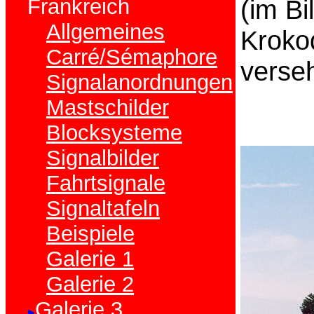
(im Bi
Frankreich
Allgemeines
Krokod
Carré/Sémaphore
verse
Signalanordnungen
Mastschilder
Blocksysteme
Signalbilder
Fahrtsignale
Signaltafeln
Beispiele
Galerie 1
Galerie 2
Galerie 3