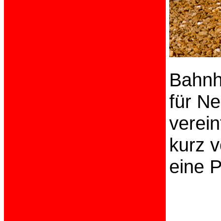
Bahnh
für N
verein
kurz v
eine P