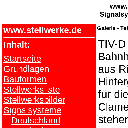
www.s
Signalsy
www.stellwerke.de
Galerie - Te
TIV-D
Inhalt:
Bahnh
Startseite
aus Ri
Grundlagen
Bauformen
Hinter
Stellwerksliste
für di
Stellwerksbilder
Clame
Signalsysteme
stehen
Deutschland