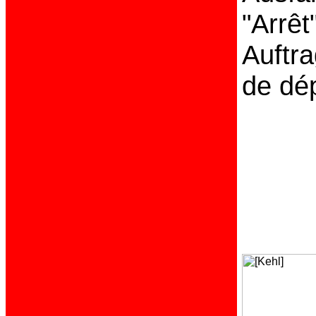
"Arrêt
Auftr
de dép