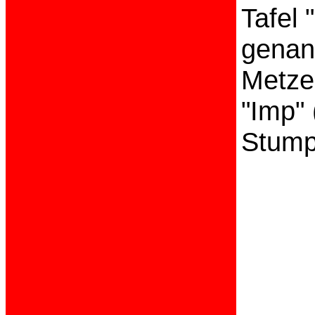
Tafel 
genan
Metzer
"Imp"
Stumpf