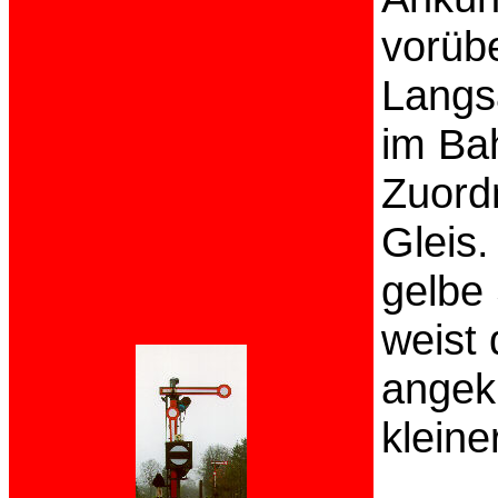
vorüb
Langs
im Bah
Zuordn
Gleis.
gelbe
weist 
angek
kleine