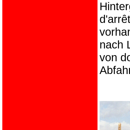
Hinte
d'arrê
vorha
nach 
von do
Abfahr