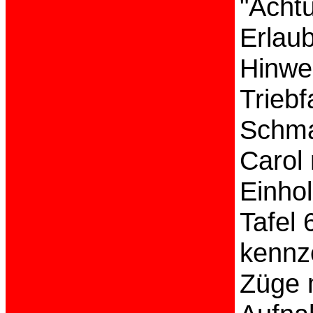
"Acht
Erlaub
Hinwei
Triebf
Schma
Carol
Einhol
Tafel 
kennze
Züge 