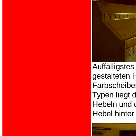
Auffälligstes
gestalteten 
Farbscheibe
Typen liegt 
Hebeln und 
Hebel hinter