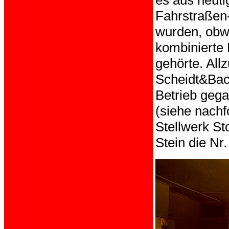
Fahrstraßen-
wurden, obw
kombinierte
gehörte. All
Scheidt&Bac
Betrieb gega
(siehe nachf
Stellwerk St
Stein die Nr.