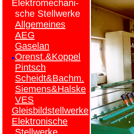
Elektromechani-
sche Stellwerke
Allgemeines
AEG
Gaselan
Orenst.&Koppel
Pintsch
Scheidt&Bachm.
Siemens&Halske
VES
Gleisbildstellwerke
Elektronische
Stellwerke