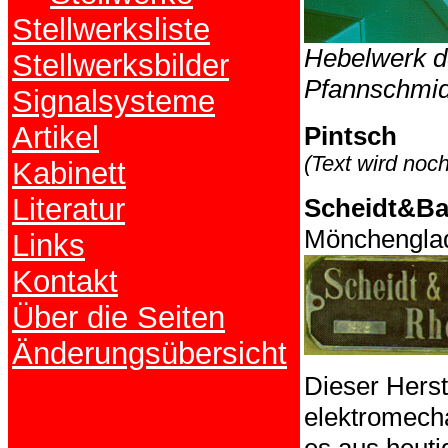
Stellwerksliste
Hebelwerk de
Stellwerksbilder
Pfannschmid
Signalsysteme
Artikel
Pintsch
(Text wird noc
Kabinett
Literatur
Scheidt&B
Mönchengla
Links
Kontakt
Über die Seiten
Änderungsübersicht
Dieser Herste
elektromecha
es aus heuti