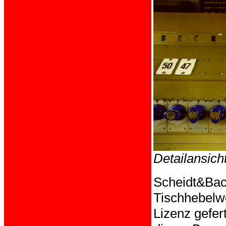
Detailansich
Scheidt&Bac
Tischhebelwe
Lizenz gefert