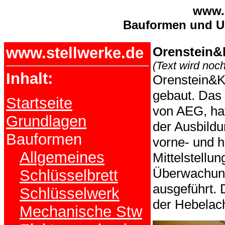
www.s
Bauformen und U
www.stellwerke.de
Orenstein&
(Text wird noc
Inhalt:
Orenstein&K
gebaut. Das 
Startseite
von AEG, ha
Grundlagen
der Ausbild
Bauformen
vorne- und h
Allgemeines
Mittelstellu
Überwachung
Schlüsselbrett
ausgeführt. 
Schlüsselwerk
der Hebelach
Mechanische Stw