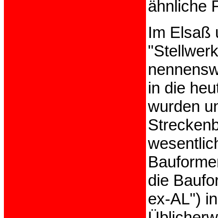
ähnliche 
Im Elsaß u
"Stellwer
nennenswe
in die he
wurden un
Streckenb
wesentlic
Bauformen
die Baufo
ex-AL") in
Üblicherw