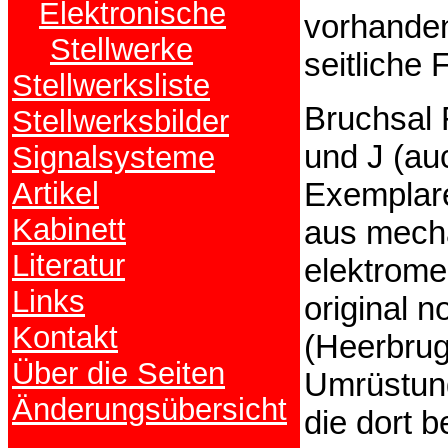
Elektronische
vorhanden
Stellwerke
seitliche
Stellwerksliste
Bruchsal 
Stellwerksbilder
und J (au
Signalsysteme
Artikel
Exemplare
Kabinett
aus mech
Literatur
elektrome
Links
original 
Kontakt
(Heerbrug
Über die Seiten
Umrüstung
Änderungsübersicht
die dort b