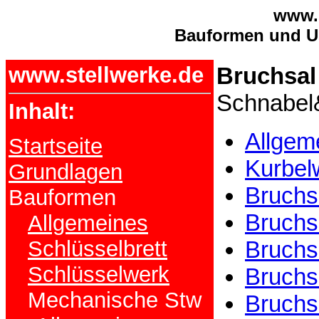
www.s
Bauformen und U
www.stellwerke.de
Bruchsal
Schnabel
Inhalt:
Allgem
Startseite
Kurbel
Grundlagen
Bruchs
Bauformen
Bruchs
Allgemeines
Schlüsselbrett
Bruchs
Schlüsselwerk
Bruchs
Mechanische Stw
Bruchs