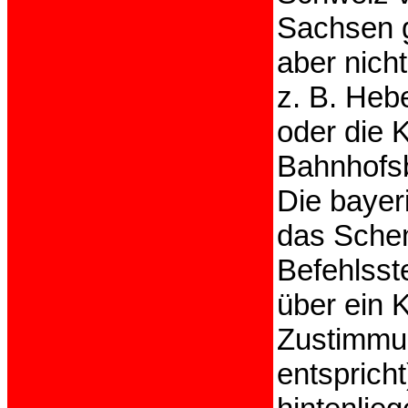
Sachsen g
aber nich
z. B. Heb
oder die 
Bahnhofsb
Die bayer
das Schem
Befehlsst
über ein 
Zustimmun
entspricht