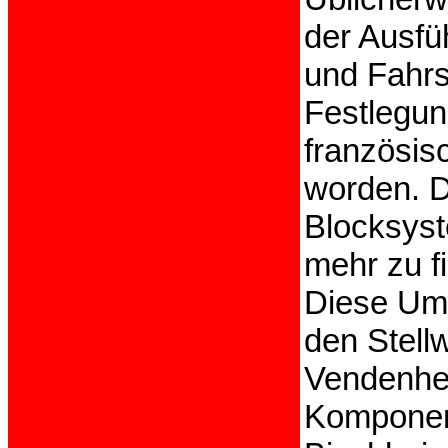
der Ausfü
und Fahrs
Festlegun
französi
worden. D
Blocksyst
mehr zu f
Diese Umb
den Stell
Vendenhei
Komponent