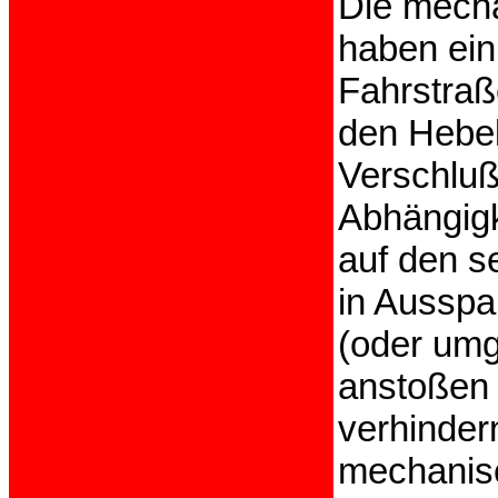
Die mecha
haben ein
Fahrstraß
den Hebel
Verschluß
Abhängigk
auf den s
in Aussp
(oder umg
anstoßen 
verhinder
mechanisc