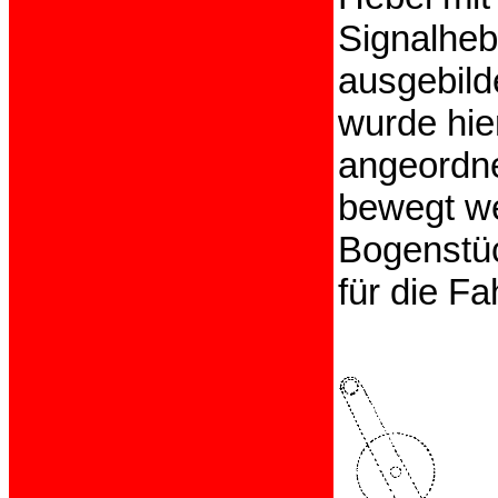
Signalheb
ausgebild
wurde hie
angeordne
bewegt w
Bogenstüc
für die F