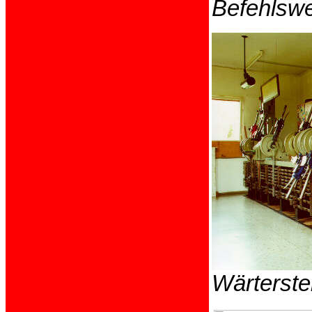
Befehlswe
Wärterste