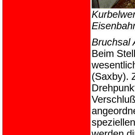
Kurbelwer
Eisenbah
Bruchsal 
Beim Stel
wesentlic
(Saxby).
Drehpunkt
Verschluß
angeordne
spezielle
werden di