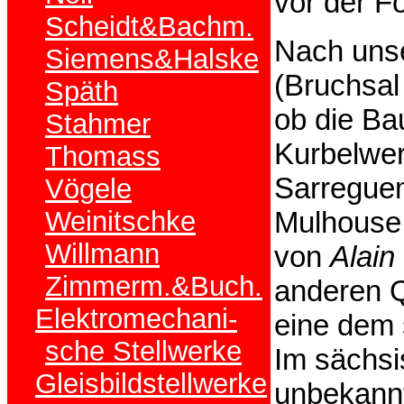
vor der Fo
Scheidt&Bachm.
Nach unse
Siemens&Halske
(Bruchsal 
Späth
ob die Ba
Stahmer
Kurbelwer
Thomass
Sarregue
Vögele
Weinitschke
Mulhouse 
Willmann
von
Alain
Zimmerm.&Buch.
anderen Q
Elektromechani-
eine dem 
sche Stellwerke
Im sächs
Gleisbildstellwerke
unbekannt