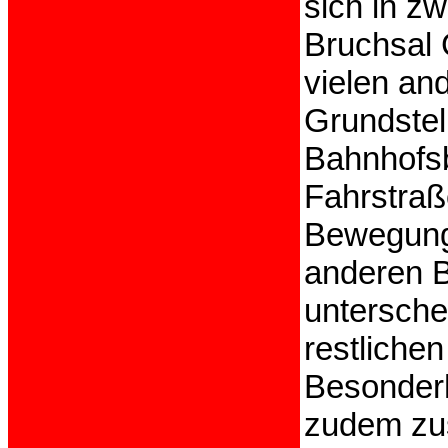
sich in z
Bruchsal G
vielen an
Grundstel
Bahnhofsbl
Fahrstraß
Bewegungs
anderen B
untersche
restliche
Besonderh
zudem zus