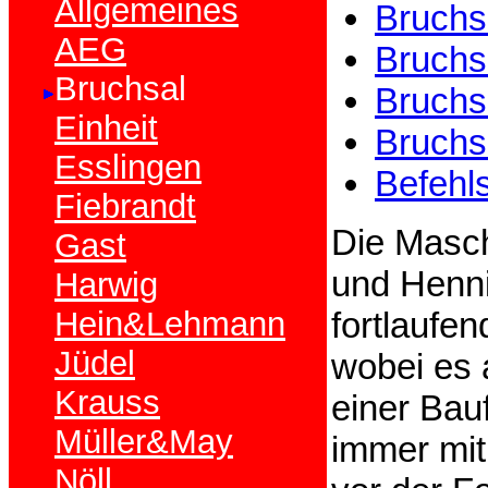
Allgemeines
Bruchs
AEG
Bruchs
Bruchsal
Bruchs
Einheit
Bruchs
Esslingen
Befehl
Fiebrandt
Die Masch
Gast
und Henni
Harwig
Hein&Lehmann
fortlaufe
Jüdel
wobei es 
Krauss
einer Bau
Müller&May
immer mit
Nöll