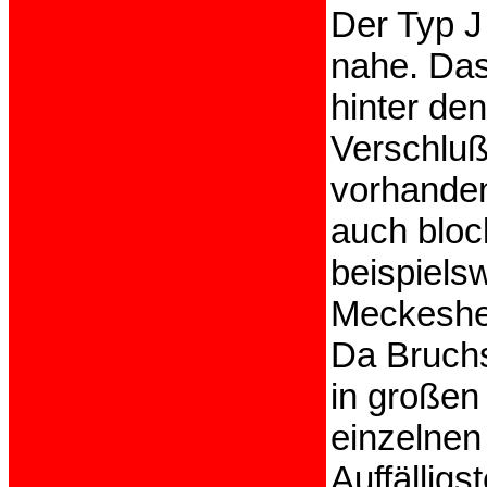
Der Typ J
nahe. Das
hinter de
Verschluß
vorhanden
auch block
beispiels
Meckeshei
Da Bruchs
in großen
einzelnen
Auffällig