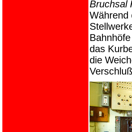
Bruchsal
Während d
Stellwerk
Bahnhöfe 
das Kurbe
die Weich
Verschlußr