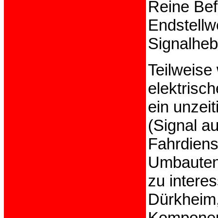
Reine Bef
Endstellw
Signalheb
Teilweise
elektrisc
ein unzei
(Signal a
Fahrdienst
Umbauten
zu intere
Dürkheim,
Komponent