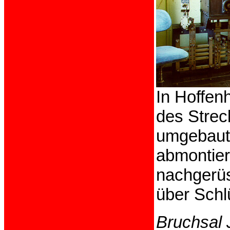
In Hoffen
des Stre
umgebaut 
abmontier
nachgerüs
über Schlü
Bruchsal 