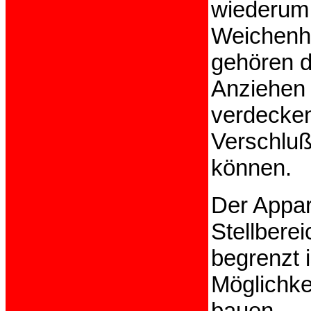
wiederum 
Weichenhe
gehören d
Anziehen 
verdecken
Verschluß
können.
Der Appar
Stellberei
begrenzt 
Möglichke
bauen.